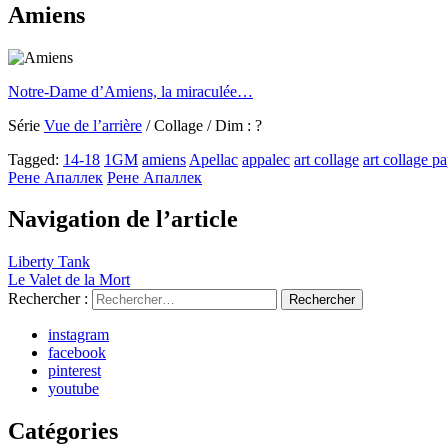
Amiens
Notre-Dame d’Amiens, la miraculée…
Série
Vue de l’arrière
/ Collage / Dim : ?
Tagged:
14-18
1GM
amiens
Apellac
appalec
art collage
art collage pa
Рене Апаллек
Рене Апаллек
Navigation de l’article
Liberty Tank
Le Valet de la Mort
Rechercher :
instagram
facebook
pinterest
youtube
Catégories