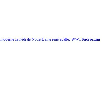
e moderne
cathedrale
Notre-Dame
rené apallec
WW1
Биография