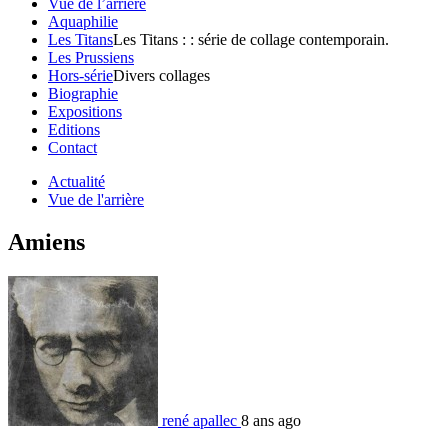
Vue de l’arrière
Aquaphilie
Les Titans
Les Titans : : série de collage contemporain.
Les Prussiens
Hors-série
Divers collages
Biographie
Expositions
Editions
Contact
Actualité
Vue de l'arrière
Amiens
rené apallec
8 ans ago