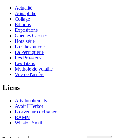
Actualité
Aquaphilie
Collage
Editions
Expositions
Gueules Cassées
Hors-série
La Chevaulerie
La Perruquerie
Les Prussiens
Les Titans
Mythologie volatile
Vue de l'arrière
Liens
Arts Incohérents
Avoir l'Herbot
La aventura del saber
RAMM
Winston Smith