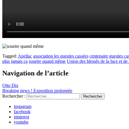
Tagged:
Apellac
association les gueules cassées
centenaire gueules ca
plus jamais ça
sourire quand même
Union des blessés de la face et de l
Navigation de l’article
Otto Dix
Breaking news ! Exposition prolongée
Rechercher :
instagram
facebook
pinterest
youtube