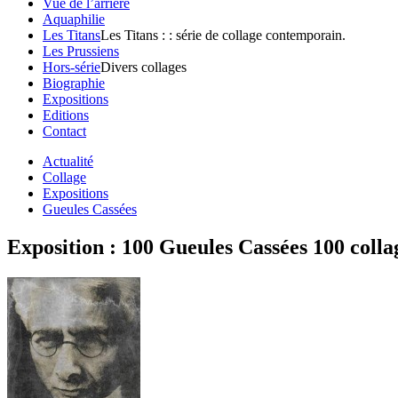
Vue de l’arrière
Aquaphilie
Les Titans
Les Titans : : série de collage contemporain.
Les Prussiens
Hors-série
Divers collages
Biographie
Expositions
Editions
Contact
Actualité
Collage
Expositions
Gueules Cassées
Exposition : 100 Gueules Cassées 100 colla