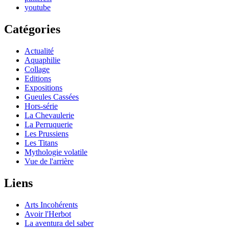
youtube
Catégories
Actualité
Aquaphilie
Collage
Editions
Expositions
Gueules Cassées
Hors-série
La Chevaulerie
La Perruquerie
Les Prussiens
Les Titans
Mythologie volatile
Vue de l'arrière
Liens
Arts Incohérents
Avoir l'Herbot
La aventura del saber