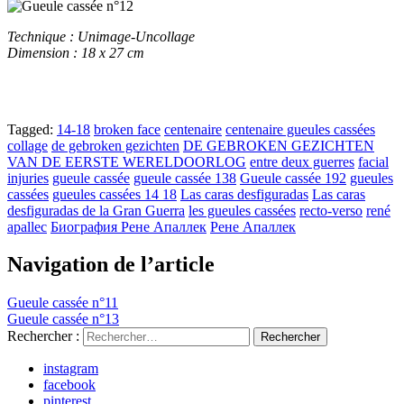
Technique : Unimage-Uncollage
Dimension : 18 x 27 cm
Tagged:
14-18
broken face
centenaire
centenaire gueules cassées
collage
de gebroken gezichten
DE GEBROKEN GEZICHTEN
VAN DE EERSTE WERELDOORLOG
entre deux guerres
facial
injuries
gueule cassée
gueule cassée 138
Gueule cassée 192
gueules
cassées
gueules cassées 14 18
Las caras desfiguradas
Las caras
desfiguradas de la Gran Guerra
les gueules cassées
recto-verso
rené
apallec
Биография Рене Апаллек
Рене Апаллек
Navigation de l’article
Gueule cassée n°11
Gueule cassée n°13
Rechercher :
instagram
facebook
pinterest