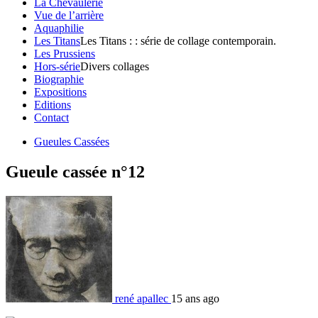
La Chevaulerie
Vue de l’arrière
Aquaphilie
Les Titans
Les Titans : : série de collage contemporain.
Les Prussiens
Hors-série
Divers collages
Biographie
Expositions
Editions
Contact
Gueules Cassées
Gueule cassée n°12
rené apallec
15 ans ago