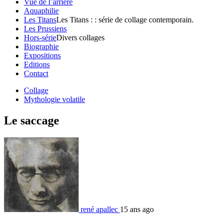
Vue de l’arrière
Aquaphilie
Les Titans
Les Titans : : série de collage contemporain.
Les Prussiens
Hors-série
Divers collages
Biographie
Expositions
Editions
Contact
Collage
Mythologie volatile
Le saccage
rené apallec
15 ans ago