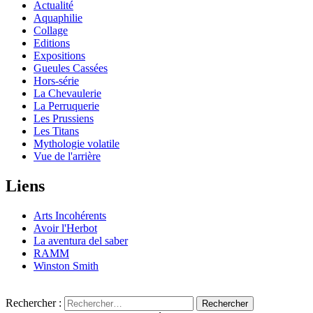
Actualité
Aquaphilie
Collage
Editions
Expositions
Gueules Cassées
Hors-série
La Chevaulerie
La Perruquerie
Les Prussiens
Les Titans
Mythologie volatile
Vue de l'arrière
Liens
Arts Incohérents
Avoir l'Herbot
La aventura del saber
RAMM
Winston Smith
Rechercher :