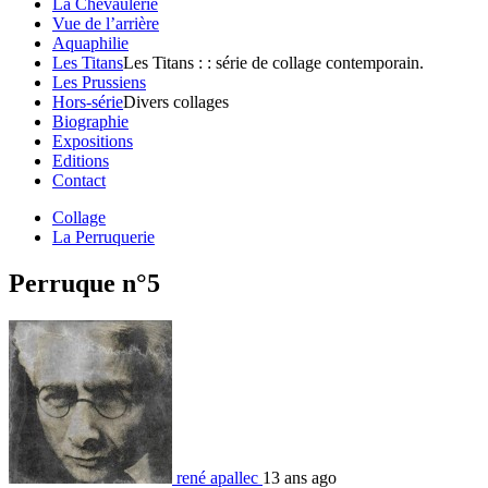
La Chevaulerie
Vue de l’arrière
Aquaphilie
Les Titans
Les Titans : : série de collage contemporain.
Les Prussiens
Hors-série
Divers collages
Biographie
Expositions
Editions
Contact
Collage
La Perruquerie
Perruque n°5
rené apallec
13 ans ago