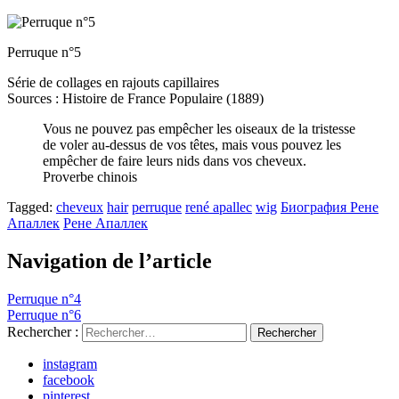
Perruque n°5
Série de collages en rajouts capillaires
Sources : Histoire de France Populaire (1889)
Vous ne pouvez pas empêcher les oiseaux de la tristesse
de voler au-dessus de vos têtes, mais vous pouvez les
empêcher de faire leurs nids dans vos cheveux.
Proverbe chinois
Tagged:
cheveux
hair
perruque
rené apallec
wig
Биография Рене
Апаллек
Рене Апаллек
Navigation de l’article
Perruque n°4
Perruque n°6
Rechercher :
instagram
facebook
pinterest