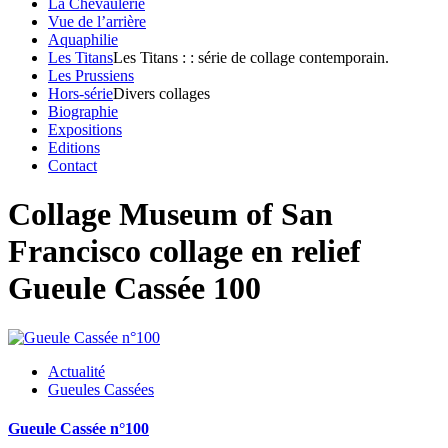
La Chevaulerie
Vue de l’arrière
Aquaphilie
Les Titans
Les Titans : : série de collage contemporain.
Les Prussiens
Hors-série
Divers collages
Biographie
Expositions
Editions
Contact
Collage Museum of San
Francisco collage en relief
Gueule Cassée 100
Actualité
Gueules Cassées
Gueule Cassée n°100