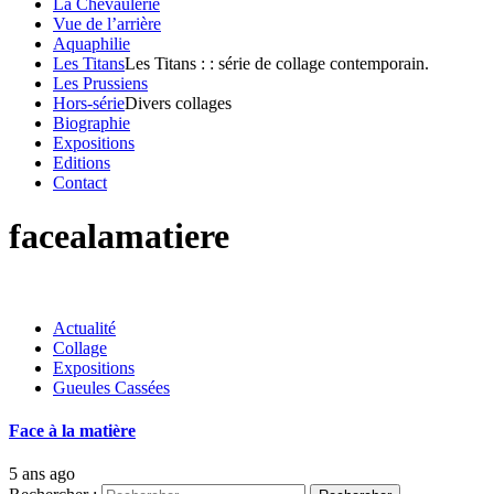
La Chevaulerie
Vue de l’arrière
Aquaphilie
Les Titans
Les Titans : : série de collage contemporain.
Les Prussiens
Hors-série
Divers collages
Biographie
Expositions
Editions
Contact
facealamatiere
Actualité
Collage
Expositions
Gueules Cassées
Face à la matière
5 ans ago